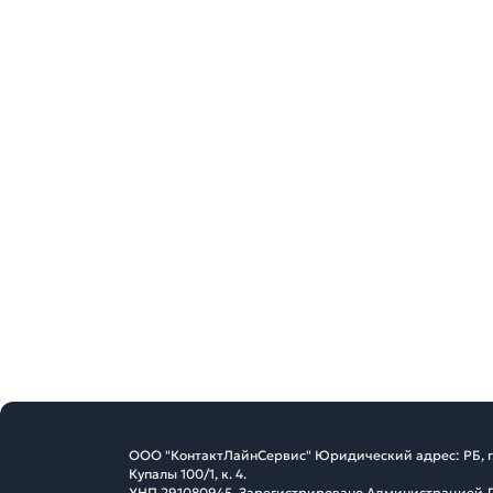
ООО "КонтактЛайнСервис" Юридический адрес: РБ, г. 
Купалы 100/1, к. 4.
УНП 291080945. Зарегистрировано Администрацией 