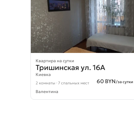
Квартира на сутки
Тришинская ул. 16А
Киевка
60 BYN
/за сутки
2 комнаты · 7 спальных мест
Валентина