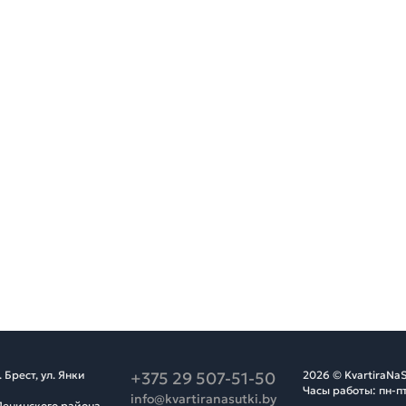
Брест, ул. Янки
+375 29 507-51-50
2026 © KvartiraNaS
Часы работы: пн-пт
info@kvartiranasutki.by
Ленинского района