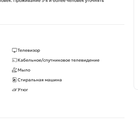
ловек. Проживание 3-х и более человек уточнять
Телевизор
Кабельное/спутниковое телевидение
Мыло
Стиральная машина
Утюг