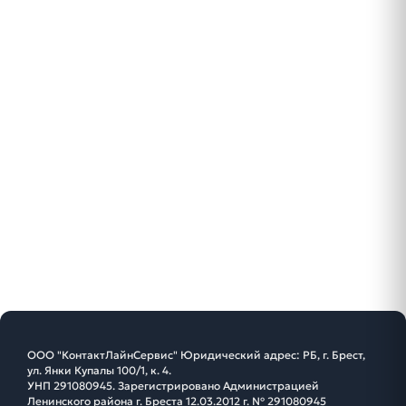
ООО "КонтактЛайнСервис" Юридический адрес: РБ, г. Брест,
ул. Янки Купалы 100/1, к. 4.
УНП 291080945. Зарегистрировано Администрацией
Ленинского района г. Бреста 12.03.2012 г. № 291080945