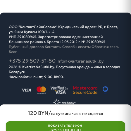
ООО "КонтактЛайнСервис" Юридический адрес: РБ, г. Брест,
ул. Янки Купалы 100/1, к. 4.
УНП 291080945. Зарегистрировано Администрацией
Ленинского района г. Бреста 12.03.2012 г. № 291080945
Публичный договор
Контакты
Способы оплаты
Обратная связь
Блог
+375 29 507-51-50
info@kvartiranasutki.by
2026 © KvartiraNaSutki.by. Посуточная аренда жилья в городах
Беларуси.
Часы работы: пн-пт, 9:00-18:00.
120 BYN/
на сутки
на часы не сдается
ПОКАЗАТЬ ТЕЛЕФОН
search
favorite
login
+375 33 XXX-XX-XX