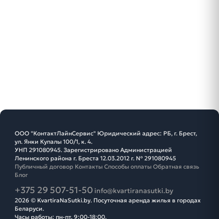
ООО "КонтактЛайнСервис" Юридический адрес: РБ, г. Брест,
ул. Янки Купалы 100/1, к. 4.
УНП 291080945. Зарегистрировано Администрацией
Ленинского района г. Бреста 12.03.2012 г. № 291080945
Публичный договор
Контакты
Способы оплаты
Обратная связь
Блог
+375 29 507-51-50
info@kvartiranasutki.by
2026 © KvartiraNaSutki.by. Посуточная аренда жилья в городах
Беларуси.
Часы работы: пн-пт, 9:00-18:00.