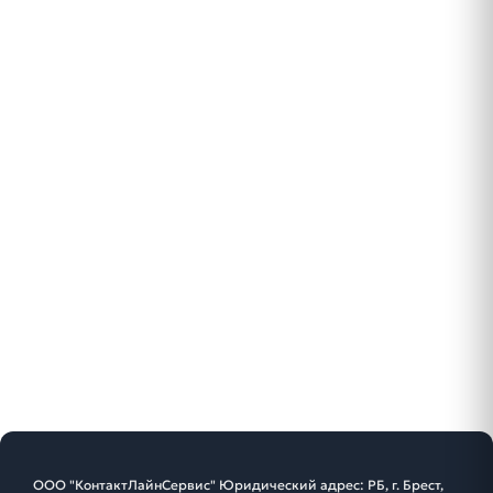
ООО "КонтактЛайнСервис" Юридический адрес: РБ, г. Брест,